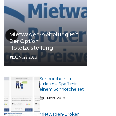
Mietwagen-Abholung Mit
Der Option
Hotelzustellung
18. März 2018
Schnorcheln im
Urlaub – Spaß mit
einem Schnorchelset
8. März 2018
Mietwagen-Broker