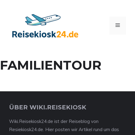
Zum
Inhalt
springen
Menü
FAMILIENTOUR
ÜBER WIKI.REISEKIOSK
Wiki.Reisekiosk24.de ist der Reiseblog von
Resiekiosk24.de. Hier posten wir Artikel rund um das