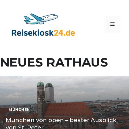
Zum
Inhalt
springen
Menü
NEUES RATHAUS
MÜNCHEN
München von oben – bester Ausblick
von St. Peter