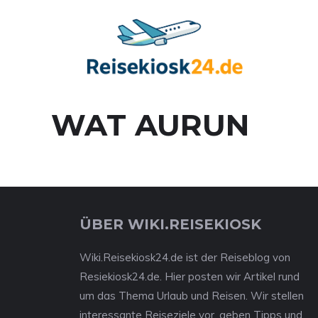
Zum
Inhalt
springen
WAT AURUN
ÜBER WIKI.REISEKIOSK
Wiki.Reisekiosk24.de ist der Reiseblog von
Resiekiosk24.de. Hier posten wir Artikel rund
um das Thema Urlaub und Reisen. Wir stellen
interessante Reiseziele vor, geben Tipps und