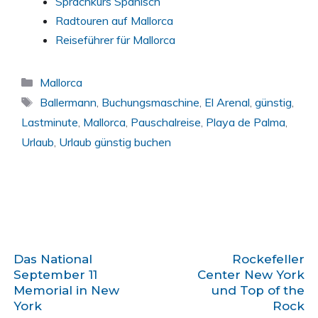
Sprachkurs Spanisch
Radtouren auf Mallorca
Reiseführer für Mallorca
Kategorien
Mallorca
Schlagwörter
Ballermann
,
Buchungsmaschine
,
El Arenal
,
günstig
,
Lastminute
,
Mallorca
,
Pauschalreise
,
Playa de Palma
,
Urlaub
,
Urlaub günstig buchen
Das National
Rockefeller
September 11
Center New York
Memorial in New
und Top of the
York
Rock